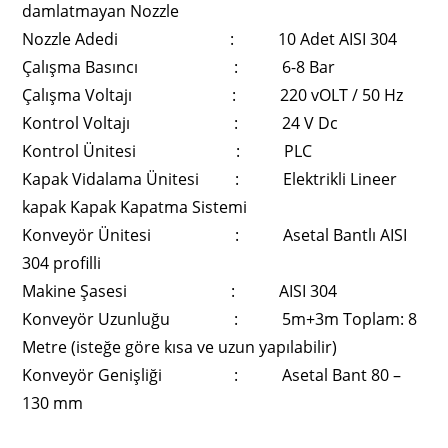
damlatmayan Nozzle
Nozzle Adedi : 10 Adet AISI 304
Çalışma Basıncı : 6-8 Bar
Çalışma Voltajı : 220 vOLT / 50 Hz
Kontrol Voltajı : 24 V Dc
Kontrol Ünitesi : PLC
Kapak Vidalama Ünitesi : Elektrikli Lineer
kapak Kapak Kapatma Sistemi
Konveyör Ünitesi : Asetal Bantlı AISI
304 profilli
Makine Şasesi : AISI 304
Konveyör Uzunluğu : 5m+3m Toplam: 8
Metre (isteğe göre kısa ve uzun yapılabilir)
Konveyör Genişliği : Asetal Bant 80 –
130 mm