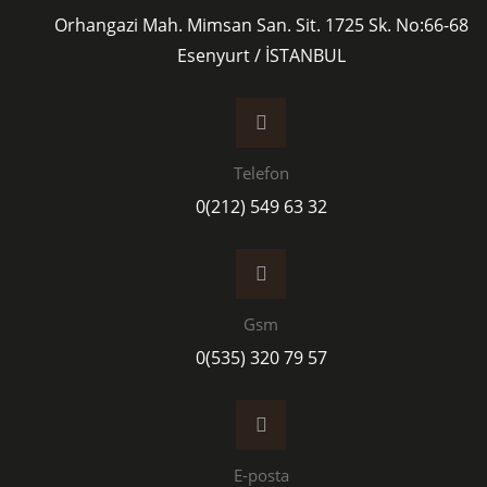
Orhangazi Mah. Mimsan San. Sit. 1725 Sk. No:66-68
Esenyurt / İSTANBUL
Telefon
0(212) 549 63 32
Gsm
0(535) 320 79 57
E-posta