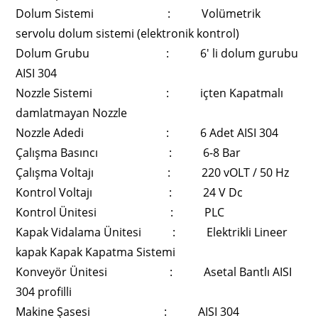
Dolum Sistemi : Volümetrik
servolu dolum sistemi (elektronik kontrol)
Dolum Grubu : 6′ li dolum gurubu
AISI 304
Nozzle Sistemi : içten Kapatmalı
damlatmayan Nozzle
Nozzle Adedi : 6 Adet AISI 304
Çalışma Basıncı : 6-8 Bar
Çalışma Voltajı : 220 vOLT / 50 Hz
Kontrol Voltajı : 24 V Dc
Kontrol Ünitesi : PLC
Kapak Vidalama Ünitesi : Elektrikli Lineer
kapak Kapak Kapatma Sistemi
Konveyör Ünitesi : Asetal Bantlı AISI
304 profilli
Makine Şasesi : AISI 304