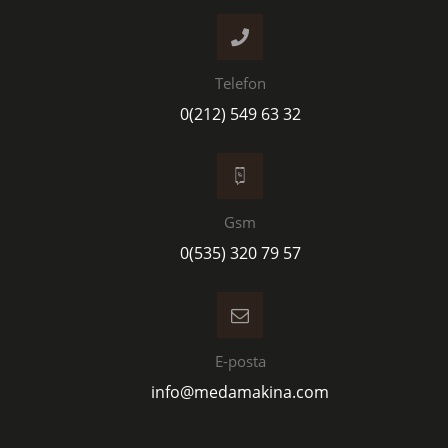
Telefon
0(212) 549 63 32
Gsm
0(535) 320 79 57
E-posta
info@medamakina.com