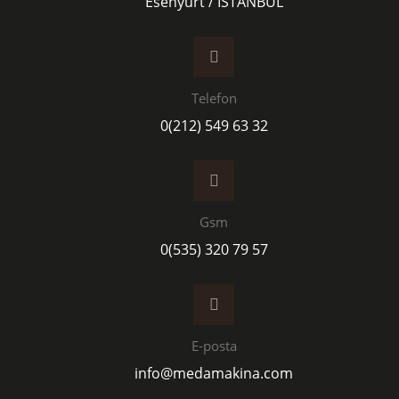
Esenyurt / İSTANBUL
Telefon
0(212) 549 63 32
Gsm
0(535) 320 79 57
E-posta
info@medamakina.com