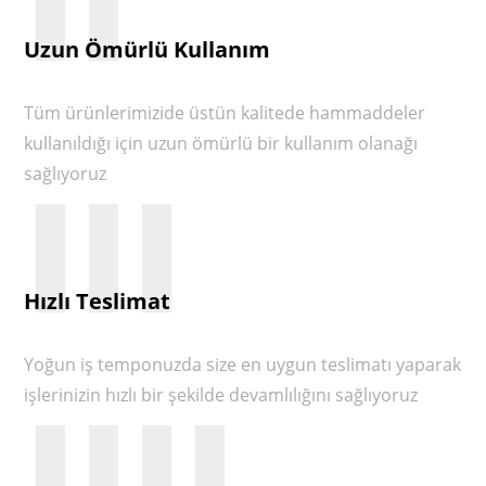
II
Uzun Ömürlü Kullanım
Tüm ürünlerimizide üstün kalitede hammaddeler
kullanıldığı için uzun ömürlü bir kullanım olanağı
III
sağlıyoruz
Hızlı Teslimat
Yoğun iş temponuzda size en uygun teslimatı yaparak
IIII
işlerinizin hızlı bir şekilde devamlılığını sağlıyoruz