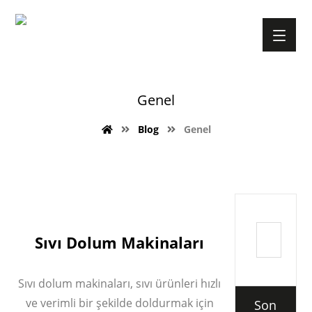
Genel
Blog
Genel
Sıvı Dolum Makinaları
Sıvı dolum makinaları, sıvı ürünleri hızlı
ve verimli bir şekilde doldurmak için
Son