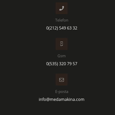
Telefon
0(212) 549 63 32
Gsm
0(535) 320 79 57
E-posta
info@medamakina.com