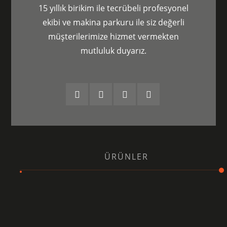
15 yıllık birikim ile tecrübeli profesyonel
ekibi ve makina parkuru ile siz değerli
müşterilerimize hizmet vermekten
mutluluk duyarız.
ÜRÜNLER